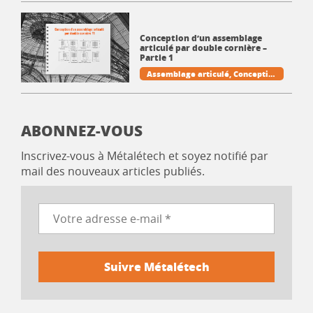
miques
Pratique et techniques
de la CM
Conception d’un assemblage
articulé par double cornière –
Partie 1
Assemblage articulé
Conceptio
n
Cornière
Poutre
Pratique et t
echniques de la CM
ABONNEZ-VOUS
Inscrivez-vous à Métalétech et soyez notifié par
mail des nouveaux articles publiés.