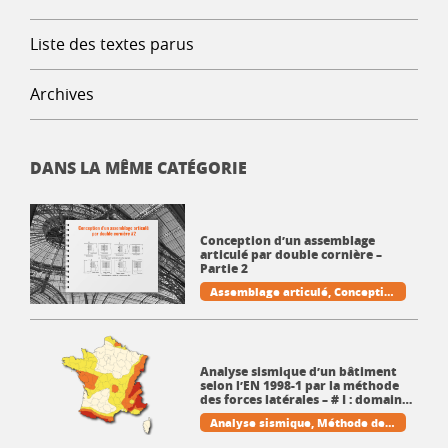
Liste des textes parus
Archives
DANS LA MÊME CATÉGORIE
Conception d’un assemblage
articulé par double cornière –
Partie 2
Assemblage articulé
Conceptio
n
Cornière
Poutre
Pratique et t
echniques de la CM
Analyse sismique d’un bâtiment
selon l’EN 1998-1 par la méthode
des forces latérales – # I : domaine
d’application et méthode de calcul
Analyse sismique
Méthode des
forces latérales
Règles parasis