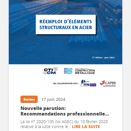
17 juin 2024
Guides
Nouvelle parution:
Recommandations professionnelles
– Réemploi d’éléments structuraux
La loi n° 2020-105 (loi AGEC) du 10 février 2020
en acierNouvelle parution:
LIRE LA SUITE
relative à la lutte contre le...