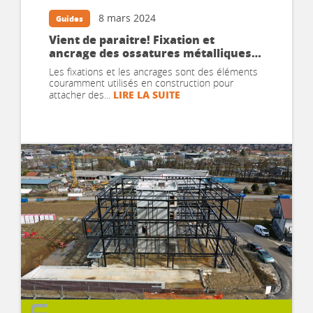
8 mars 2024
Guides
Vient de paraitre! Fixation et
ancrage des ossatures métalliques
dans le béton – Conception et
Les fixations et les ancrages sont des éléments
dimensionnement
couramment utilisés en construction pour
LIRE LA SUITE
attacher des...