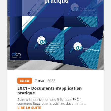
7 mars 2022
Guides
EXC1 – Documents d’application
pratique
Suite à la publication des 9 fiches « EXC 1
comment l’appliquer », voici les documents...
LIRE LA SUITE