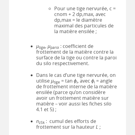
Pour une tige nervurée, c =
cnom + 2 dp,max, avec
dp,max = le diamètre
maximal des particules de
la matière ensilée ;
µ
,
µ
: coefficient de
tige
paroi
frottement de la matière contre la
surface de la tige ou contre la paroi
du silo respectivement.
Dans le cas d’une tige nervurée, on
utilise
µ
= tan
ϕ
, avec
ϕ
= angle
tige
i
i
de frottement interne de la matière
ensilée (parce qu’on considère
avoir un frottement matière sur
matière – voir aussi les fiches silo
4.1 et 5) ;
n
: cumul des efforts de
zSk
frottement sur la hauteur
L
;