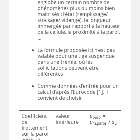
englobe un certain nombre de
phénomènes plus ou moins bien
maitrisés : l’état (remplissage/
stockage/ vidange), la longueur
immergée par rapport à la hauteur
de la cellule, la proximité à la paroi,
…
La formule proposée ici n’est pas
valable pour une tige suspendue
dans une trémie, où les
sollicitations peuvent être
différentes ;
Comme données d’entrée pour un
calcul d’après l’Eurocode [1], il
convient de choisir :
Coefficient
valeur
µ
=
paroi
de
inférieure
µ
/
a
m,paroi
µ
frottement
sur la paroi
verticale