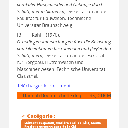
vertikaler Hängependel und Gehänge durch
Schüttgüter in Silozellen
, Dissertation an der
Fakultät für Bauwesen, Technische
Universität Braunschweig.
[3] Kahl J. (1976).
Grundlagenuntersuchungen über die Belastung
von Siloeinbauten bei ruhenden und fließenden
Schüttgütern
, Dissertation an der Fakultät
für Bergbau, Hüttenwesen und
Maschinenwesen, Technische Universität
Clausthal.
Télécharger le document
Hannah Boehm, cheffe de projets, CTICM
Catégorie :
Elément suspendu
Matière ensilée
Silo
Sonde
Pratique et techniques de la CM