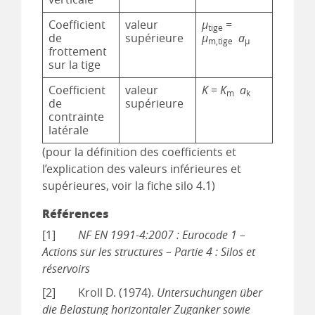
Coefficient
valeur
µ
=
tige
de
supérieure
µ
a
m,tige
µ
frottement
sur la tige
Coefficient
valeur
K
=
K
a
m
k
de
supérieure
contrainte
latérale
(pour la définition des coefficients et
l’explication des valeurs inférieures et
supérieures, voir la fiche silo 4.1)
Références
[1]
NF EN 1991-4:2007 : Eurocode 1 –
Actions sur les structures – Partie 4 : Silos et
réservoirs
[2] Kroll D. (1974).
Untersuchungen über
die Belastung horizontaler Zuganker sowie