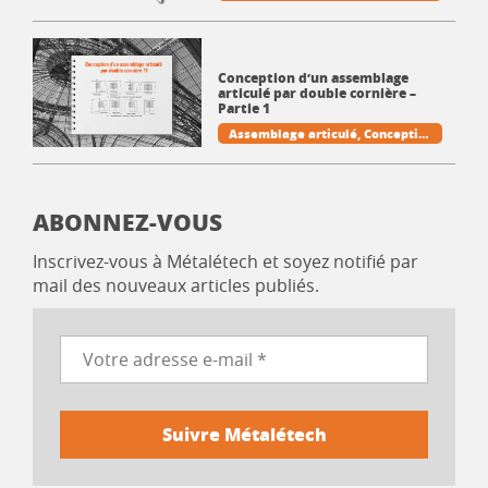
forces latérales
Règles parasis
miques
Pratique et techniques
de la CM
Conception d’un assemblage
articulé par double cornière –
Partie 1
Assemblage articulé
Conceptio
n
Cornière
Poutre
Pratique et t
echniques de la CM
ABONNEZ-VOUS
Inscrivez-vous à Métalétech et soyez notifié par
mail des nouveaux articles publiés.