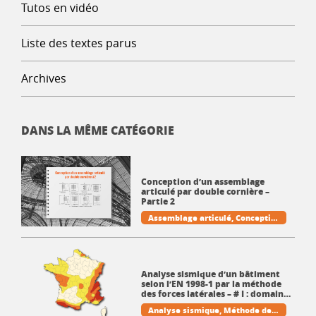
Tutos en vidéo
Liste des textes parus
Archives
DANS LA MÊME CATÉGORIE
Conception d’un assemblage
articulé par double cornière –
Partie 2
Assemblage articulé
Conceptio
n
Cornière
Poutre
Pratique et t
echniques de la CM
Analyse sismique d’un bâtiment
selon l’EN 1998-1 par la méthode
des forces latérales – # I : domaine
d’application et méthode de calcul
Analyse sismique
Méthode des