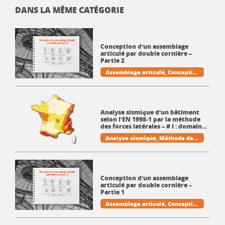
DANS LA MÊME CATÉGORIE
Conception d’un assemblage
articulé par double cornière –
Partie 2
Assemblage articulé
Conceptio
n
Cornière
Poutre
Pratique et t
echniques de la CM
Analyse sismique d’un bâtiment
selon l’EN 1998-1 par la méthode
des forces latérales – # I : domaine
d’application et méthode de calcul
Analyse sismique
Méthode des
forces latérales
Règles parasis
miques
Pratique et techniques
de la CM
Conception d’un assemblage
articulé par double cornière –
Partie 1
Assemblage articulé
Conceptio
n
Cornière
Poutre
Pratique et t
echniques de la CM