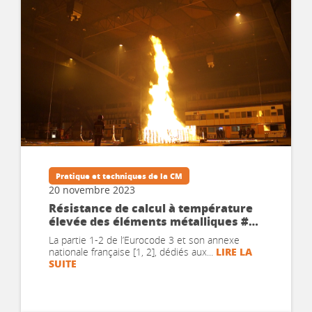
Pratique et techniques de la CM
20 novembre 2023
Résistance de calcul à température
élevée des éléments métalliques #6 –
Éléments comprimés et fléchis de
La partie 1-2 de l’Eurocode 3 et son annexe
classe 1, 2 ou 3
LIRE LA
nationale française [1, 2], dédiés aux...
SUITE