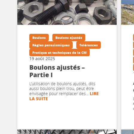
Boulons
Boulons ajustés
Règles parasismiques
Tolérances
Pratique et techniques de la CM
19 août 2025
Boulons ajustés –
Partie I
L’utilisation de boulons ajustés, dits
aussi boulons plein trou, peut être
LIRE
envisagée pour remplacer des...
LA SUITE