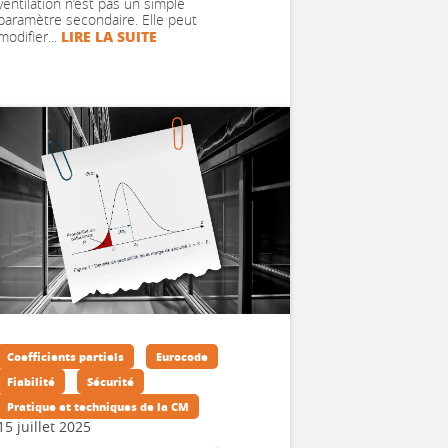
ventilation n’est pas un simple
paramètre secondaire. Elle peut
LIRE LA SUITE
modifier...
Coefficients partiels
Eurocode
Fiabilité
Sécurité
Pratique et techniques de la CM
15 juillet 2025