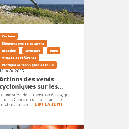
Cyclone
Éléments non structuraux
pression
Structure
Vent
Vitesse de référence
Pratique et techniques de la CM
11 août 2025
Actions des vents
cycloniques sur les
constructions en
Le ministère de la Transition écologique
Guadeloupe et en
et de la Cohésion des territoires, en
LIRE LA SUITE
collaboration avec...
Martinique