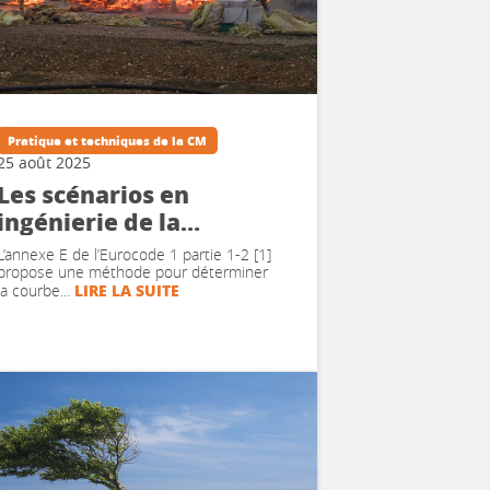
Pratique et techniques de la CM
25 août 2025
Les scénarios en
ingénierie de la
sécurité incendie #4 –
L’annexe E de l’Eurocode 1 partie 1-2 [1]
exemples d’application
propose une méthode pour déterminer
LIRE LA SUITE
la courbe...