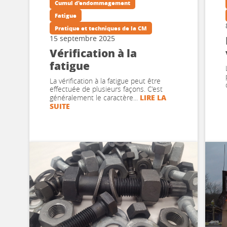
Cumul d'endommagement
Fatigue
Pratique et techniques de la CM
15 septembre 2025
Vérification à la
fatigue
La vérification à la fatigue peut être
effectuée de plusieurs façons. C’est
LIRE LA
généralement le caractère...
SUITE