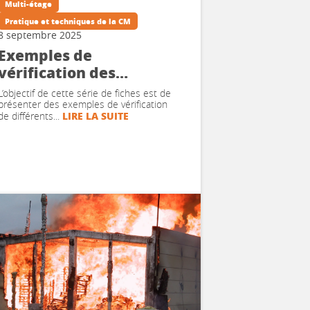
Multi-étage
Pratique et techniques de la CM
8 septembre 2025
Exemples de
vérification des
éléments de structure
L’objectif de cette série de fiches est de
en situation
présenter des exemples de vérification
LIRE LA SUITE
de différents...
incendie #1 – Données
de l’exemple traité