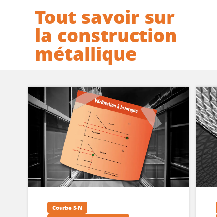
Tout savoir sur
la construction
métallique
r
Courbe S-N