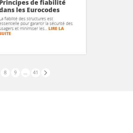
Principes de fiabilité
dans les Eurocodes
La fiabilité des structures est
essentielle pour garantir la sécurité des
LIRE LA
usagers et minimiser les...
SUITE
8
9
…
41