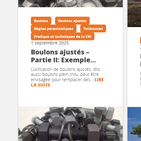
Boulons
Boulons ajustés
Règles parasismiques
Tolérances
Pratique et techniques de la CM
1 septembre 2025
Boulons ajustés –
Partie II: Exemple
d’application
L’utilisation de boulons ajustés, dits
numérique
aussi boulons plein trou, peut être
LIRE
envisagée pour remplacer des...
LA SUITE