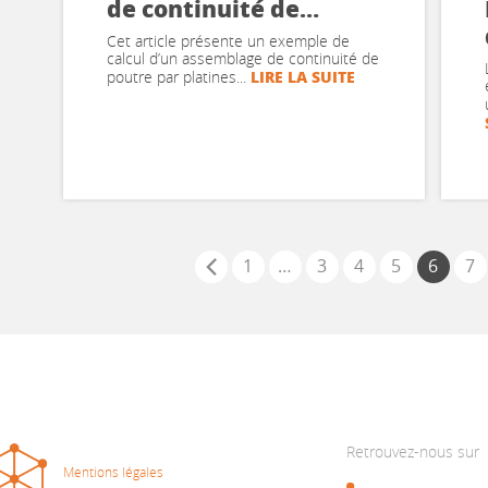
de continuité de
poutre par platines
Cet article présente un exemple de
d’about – Partie 1 :
calcul d’un assemblage de continuité de
LIRE LA SUITE
poutre par platines...
Résistance en flexion
1
…
3
4
5
6
7
Retrouvez-nous sur
Mentions légales