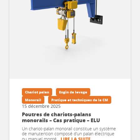
Chariot palan
Engin de levage
Monorail
Pratique et techniques de la CM
15 décembre 2025
Poutres de chariots-palans
monorails – Cas pratique – ELU
Un chariot-palan monorail constitue un système
de manutention composé d’un palan électrique
LIRE LA SUITE
ou manuel monté...