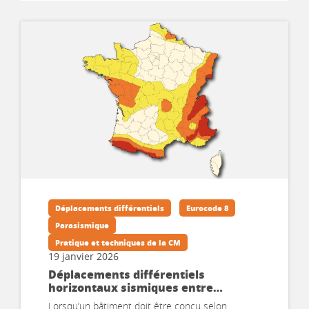
Déplacements différentiels
Eurocode 8
Parasismique
Pratique et techniques de la CM
19 janvier 2026
Déplacements différentiels
horizontaux sismiques entre
fondations isolées – Partie 2 :
Lorsqu’un bâtiment doit être conçu selon