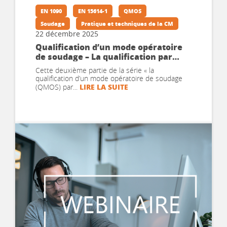
EN 1090
EN 15614-1
QMOS
Soudage
Pratique et techniques de la CM
22 décembre 2025
Qualification d’un mode opératoire
de soudage – La qualification par
épreuve de qualification – Partie 2
Cette deuxième partie de la série « la
qualification d’un mode opératoire de soudage
LIRE LA SUITE
(QMOS) par...