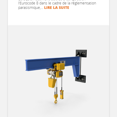
Méthode simplifiée pour les
l’Eurocode 8 dans le cadre de la réglementation
portiques simples
LIRE LA SUITE
parasismique,...