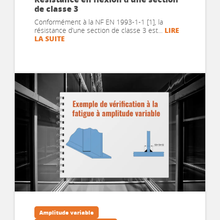
de classe 3
Conformément à la NF EN 1993-1-1 [1], la
LIRE
résistance d’une section de classe 3 est...
LA SUITE
Amplitude variable