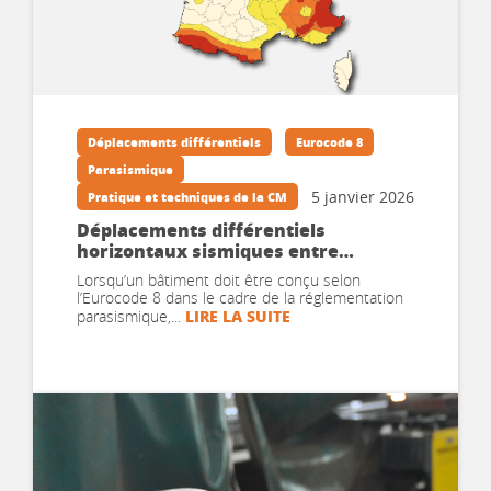
Déplacements différentiels
Eurocode 8
Parasismique
5 janvier 2026
Pratique et techniques de la CM
Déplacements différentiels
horizontaux sismiques entre
fondations isolées – Partie 1 :
Lorsqu’un bâtiment doit être conçu selon
Principes
l’Eurocode 8 dans le cadre de la réglementation
LIRE LA SUITE
parasismique,...