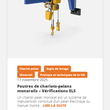
Chariot palan
Engin de levage
Monorail
Pratique et techniques de la CM
17 novembre 2025
Poutres de chariots-palans
monorails – Vérifications ELS
Un chariot-palan monorail est un système de
manutention constitué d’un palan électrique ou
LIRE LA SUITE
manuel monté...