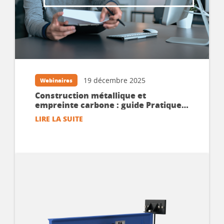
19 décembre 2025
Webinaires
Construction métallique et
empreinte carbone : guide Pratique
pour les ACV – Webinaire en replay
LIRE LA SUITE