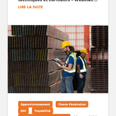
en replay
LIRE LA SUITE
Approvisionnement
Classe d’exécution
EXC
Traçabilité