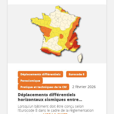
Déplacements différentiels
Eurocode 8
Parasismique
2 février 2026
Pratique et techniques de la CM
Déplacements différentiels
horizontaux sismiques entre
fondations isolées – Partie 3 :
Lorsqu’un bâtiment doit être conçu selon
exemple d’application
l’Eurocode 8 dans le cadre de la réglementation