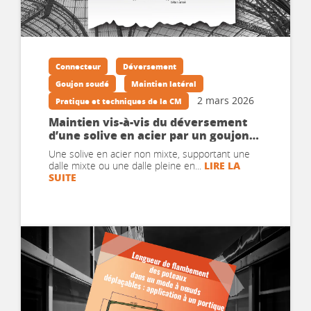
Connecteur
Déversement
Goujon soudé
Maintien latéral
2 mars 2026
Pratique et techniques de la CM
Maintien vis-à-vis du déversement
d’une solive en acier par un goujon
soudé
Une solive en acier non mixte, supportant une
LIRE LA
dalle mixte ou une dalle pleine en...
SUITE