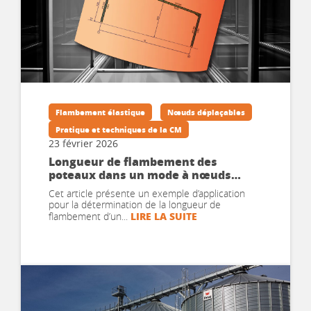
Flambement élastique
Nœuds déplaçables
Pratique et techniques de la CM
23 février 2026
Longueur de flambement des
poteaux dans un mode à nœuds
déplaçables : application à un
Cet article présente un exemple d’application
portique
pour la détermination de la longueur de
LIRE LA SUITE
flambement d’un...